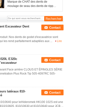
J350 avec de l'acier au carbone
Marque de CHAT des dents de
moulage de seau des dents de ripper
de seau des dents 6Y0359 6Y0309 de
seau de chat
nt Excavateur Dent
Contact
oduit :Nos dents de godet d'excavatrice sont
ui les rend parfaitement adaptées aux ...
Lire
D320L E320c
Contact
'excavateur
e avant Face arrière CLOUS ET ÉPINGLES SÉRIE
tration Plus Rock Tip 505-4097RC 505-
urs latéraux 810-
Contact
ié
10/10640 pour leHideromek HK100 102S est une
 810/10605, 810/10630 et 810/10640 pour JCB ...