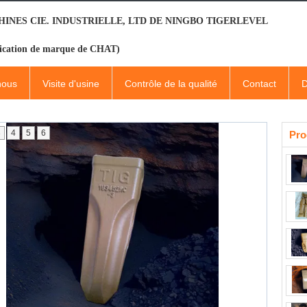
INES CIE. INDUSTRIELLE, LTD DE NINGBO TIGERLEVEL
ication de marque de CHAT)
nous
Visite d'usine
Contrôle de la qualité
Contact
D
3
4
5
6
Pro