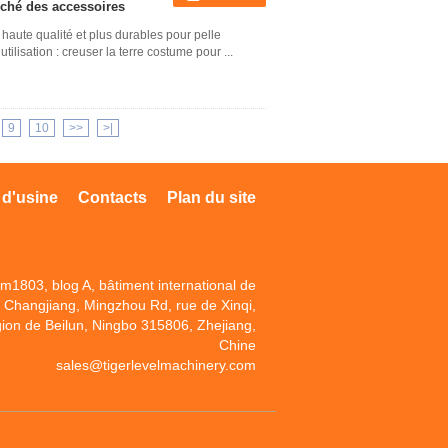
ché des accessoires
aute qualité et plus durables pour pelle
sation : creuser la terre costume pour ...
9
10
>>
>|
 d'usine
Contacts
Plan du site
m1803, blog A, bâtiment international de
Changjiang, Mingzhou Rd, rue de Xinqi,
gion de Beilun, Ningbo 315806, Zhejiang,
Chine
sales@tigerlevelmachinery.com