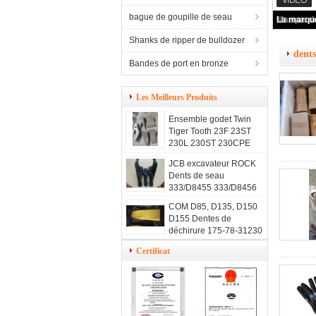
bague de goupille de seau
Shanks de ripper de bulldozer
dents
Bandes de port en bronze
Les Meilleurs Produits
Ensemble godet Twin
Tiger Tooth 23F 23ST
230L 230ST 230CPE
23WTL
JCB excavateur ROCK
Dents de seau
333/D8455 333/D8456
333/D8457 Point de la
COM D85, D135, D150
dent
D155 Dentes de
déchirure 175-78-31230
Dentes de seau de
Certificat
pellicule