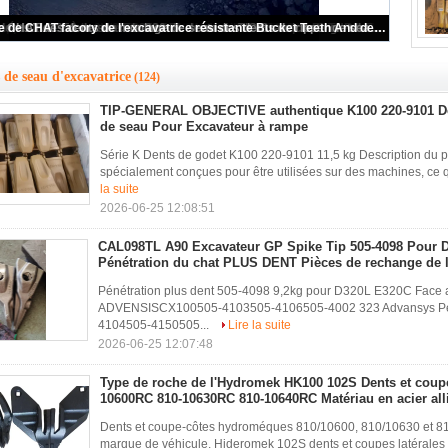
Dents de seau de roche 9W8452RC / 1U3452RC
 de seau d'excavatrice
(124)
TIP-GENERAL OBJECTIVE authentique K100 220-9101 De
de seau Pour Excavateur à rampe
Série K Dents de godet K100 220-9101 11,5 kg Description du pr
spécialement conçues pour être utilisées sur des machines, ce q
la suite
2026-06-25 12:08:51
CAL098TL A90 Excavateur GP Spike Tip 505-4098 Pour 
Pénétration du chat PLUS DENT Pièces de rechange de l
Pénétration plus dent 505-4098 9,2kg pour D320L E320C Fac
ADVENSISCX100505-4103505-4106505-4002 323 Advansys Pene
4104505-4150505...
Lire la suite
2026-06-25 12:07:48
Type de roche de l'Hydromek HK100 102S Dents et coupe
10600RC 810-10630RC 810-10640RC Matériau en acier all
Dents et coupe-côtes hydroméques 810/10600, 810/10630 et 8
marque de véhicule. Hideromek 102S dents et coupes latérales