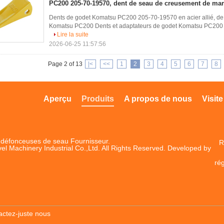
PC200 205-70-19570, dent de seau de creusement de mar
Dents de godet Komatsu PC200 205-70-19570 en acier allié, de h
Komatsu PC200 Dents et adaptateurs de godet Komatsu PC200 utili
Lire la suite
2026-06-25 11:57:56
Page 2 of 13
|<
<<
1
2
3
4
5
6
7
8
Aperçu
Produits
A propos de nous
Visite
 défonceuses de seau Fournisseur.
R
el Machinery Industrial Co.,Ltd. All Rights Reserved. Developed by
ré
actez-juste nous