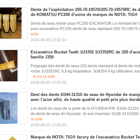
Dents de l'exploitation 205-70-19570/205-70-19570RC de 
de KOMATSU PC200 d'usine de marque de NOTA: TIG®
Dents de seau minier pour PC200 EXCAVATOR Le montant de l'aid
pour excavatrice PC200 dents de seau standard 205-70-19570 4
suite
2026-06-25 12:02:14
Excavatrice Bucket Teeth 1U3352 1U3352RC de 320 d'acie
famille J350
Forgeage des dents de seau 320 dents standard et dents de ro
roche 1U3352RC 6,8 kg Adaptateur: 3G8354 9 kg Utilisation: exca
Lire la suite
2026-06-25 12:01:50
Dent des dents 61N4-31310 de seau de Hyundai de mar
avec l'acier allié, de haute qualité et petit prix plus dura
Les dents du seau de la pelle de la HYUNDAI P/N :61N4-31310 P
de dents de seau de Hyundai. Je suis Hyundai. 61Q6-31310GG 7 
la suite
2026-06-25 12:00:33
Marque de NOTA: TIG® facory de l'excavatrice Bucket 