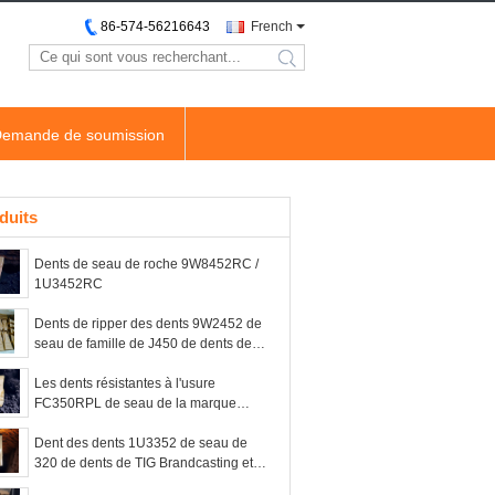
86-574-56216643
French
search
emande de soumission
duits
Dents de seau de roche 9W8452RC /
1U3452RC
Dents de ripper des dents 9W2452 de
seau de famille de J450 de dents de
ripper de chat de marque de NOTA:
TIG® pour la terre de creusement
Les dents résistantes à l'usure
FC350RPL de seau de la marque
FUTURA FC350 de NOTA: TIG® allié
le matériel d'acier
Dent des dents 1U3352 de seau de
320 de dents de TIG Brandcasting et
dent 1U3352RC pour la famille de 320