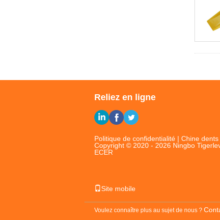
Reliez en ligne
Politique de confidentialité
|
Chine dents
Copyright © 2020 - 2026 Ningbo Tigerlev
ECER
Site mobile
Cont
Voulez connaître plus au sujet de nous ?