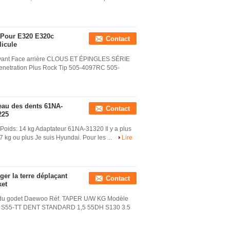
7 Pour E320 E320c
Contact
licule
avant Face arrière CLOUS ET ÉPINGLES SÉRIE
tration Plus Rock Tip 505-4097RC 505-
eau des dents 61NA-
Contact
225
oids: 14 kg Adaptateur 61NA-31320 Il y a plus
kg ou plus Je suis Hyundai. Pour les ...
Lire
er la terre déplaçant
Contact
ket
s du godet Daewoo Réf. TAPER U/W KG Modèle
 S55-TT DENT STANDARD 1,5 55DH S130 3.5