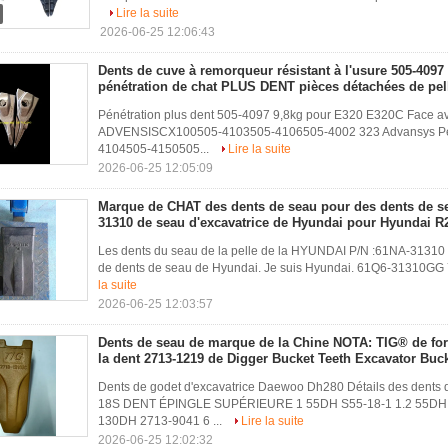
Lire la suite
2026-06-25 12:06:43
Dents de cuve à remorqueur résistant à l'usure 505-409
pénétration de chat PLUS DENT pièces détachées de pel
Pénétration plus dent 505-4097 9,8kg pour E320 E320C Face 
ADVENSISCX100505-4103505-4106505-4002 323 Advansys Pene
4104505-4150505...
Lire la suite
2026-06-25 12:05:09
Marque de CHAT des dents de seau pour des dents de s
31310 de seau d'excavatrice de Hyundai pour Hyundai R
Les dents du seau de la pelle de la HYUNDAI P/N :61NA-31310 P
de dents de seau de Hyundai. Je suis Hyundai. 61Q6-31310GG 7 
la suite
2026-06-25 12:03:57
Dents de seau de marque de la Chine NOTA: TIG® de forg
la dent 2713-1219 de Digger Bucket Teeth Excavator Buc
Dents de godet d'excavatrice Daewoo Dh280 Détails des dent
18S DENT ÉPINGLE SUPÉRIEURE 1 55DH S55-18-1 1.2 55DH
130DH 2713-9041 6 ...
Lire la suite
2026-06-25 12:02:32