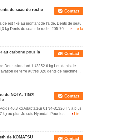
dents de seau de roche
Contact
e est fixé au montant de l'aide. Dents de seau
,3 kg Dents de seau de roche 205-70...
Lire la
r au carbone pour la
Contact
che Dents standard 1U3352 6 kg Les dents de
vation de terre autres 320 dents de machine ...
que de NOTA: TIG®
Contact
ble
oids:40,3 kg Adaptateur 61N4-31320 Il y a plus
kg ou plus Je suis Hyundai. Pour les ...
Lire
Teeth de KOMATSU
Contact