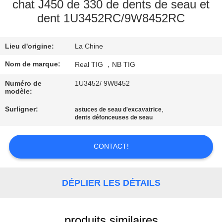
D'USINE
chat J450 de 330 de dents de seau et
dent 1U3452RC/9W8452RC
CONTRÔLE
Lieu d'origine:
La Chine
DE
Nom de marque:
Real TIG ，NB TIG
QUALITÉ
Numéro de
1U3452/ 9W8452
modèle:
CONTACTEZ-
Surligner:
,
astuces de seau d'excavatrice
NOUS
dents défonceuses de seau
DEMANDEZ
CONTACT!
UNE
CITATION
DÉPLIER LES DÉTAILS
PLAN
produits similaires