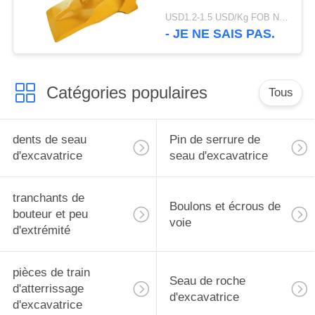
d'excavatrice de l'usine
USD1.2-1.5 USD/Kg FOB Ningbo MOQ:2 tonnes
V69 de marque de
- JE NE SAIS PAS.
CHAT utilisant
Catégories populaires
Tous
dents de seau
Pin de serrure de
d'excavatrice
seau d'excavatrice
tranchants de
Boulons et écrous de
bouteur et peu
voie
d'extrémité
pièces de train
Seau de roche
d'atterrissage
d'excavatrice
d'excavatrice