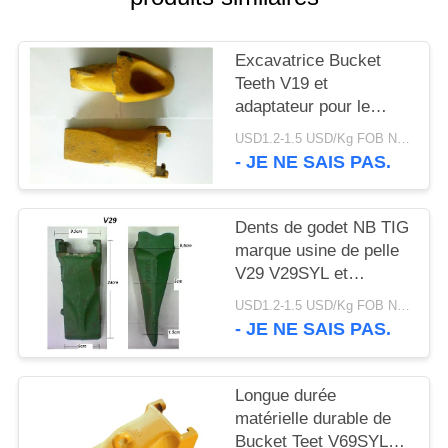
DU
SITE
Excavatrice Bucket
Teeth V19 et
PRIVACY
adaptateur pour le
travail de forage d'huile
POLICY
USD1.2-1.5 USD/Kg FOB Ningbo MOQ:2 tonnes
et de mer
- JE NE SAIS PAS.
Dents de godet NB TIG
marque usine de pelle
V29 V29SYL et
adaptateur, dents de
USD1.2-1.5 USD/Kg FOB Ningbo MOQ:2 tonnes
roche pour pelle
- JE NE SAIS PAS.
Longue durée
matérielle durable de
Bucket Teet V69SYL