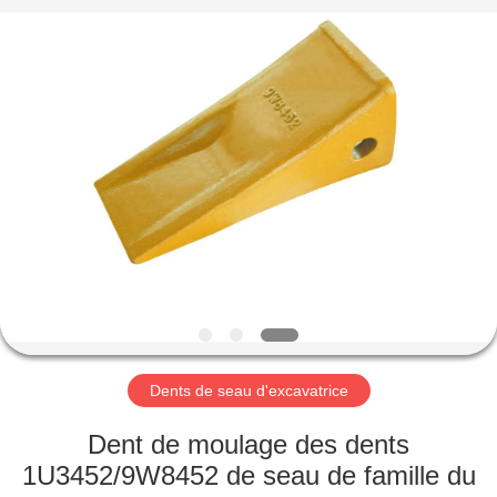
Machinery
Industrial
Co.,Ltd.
All
Rights
Reserved.
Developed
by
MAISON
ECER
DES
PRODUITS
AU
SUJET
DE
Dents de seau d'excavatrice
NOUS
Dent de moulage des dents
VISITE
1U3452/9W8452 de seau de famille du