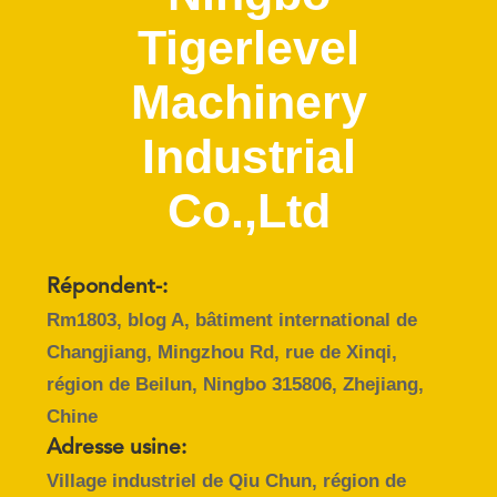
D'USINE
Tigerlevel
CONTRÔLE
Machinery
DE
Industrial
QUALITÉ
Co.,Ltd
CONTACTEZ-
NOUS
Répondent-:
Rm1803, blog A, bâtiment international de
DEMANDEZ
Changjiang, Mingzhou Rd, rue de Xinqi,
UNE
région de Beilun, Ningbo 315806, Zhejiang,
CITATION
Chine
Adresse usine:
PLAN
Village industriel de Qiu Chun, région de