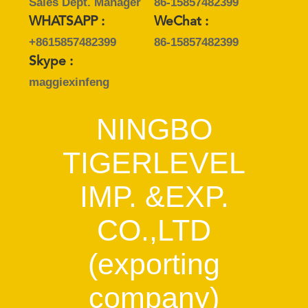
Sales Dept. Manager
86-15857482399
WHATSAPP :
WeChat :
+8615857482399
86-15857482399
Skype :
maggiexinfeng
NINGBO
TIGERLEVEL
IMP. &EXP.
CO.,LTD
(exporting
company)