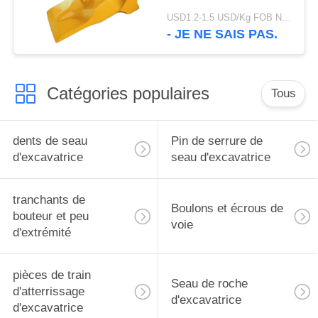
d'excavatrice de l'usine
USD1.2-1.5 USD/Kg FOB Ningbo MOQ:2 tonnes
V69 de marque de
- JE NE SAIS PAS.
CHAT utilisant
Catégories populaires
Tous
dents de seau
Pin de serrure de
d'excavatrice
seau d'excavatrice
tranchants de
Boulons et écrous de
bouteur et peu
voie
d'extrémité
pièces de train
Seau de roche
d'atterrissage
d'excavatrice
d'excavatrice