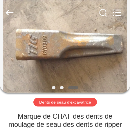
Machinery
Industrial
Co.,Ltd.
All
Rights
Reserved.
Developed
by
MAISON
ECER
DES
PRODUITS
AU
SUJET
DE
Dents de seau d'excavatrice
NOUS
Marque de CHAT des dents de
VISITE
moulage de seau des dents de ripper