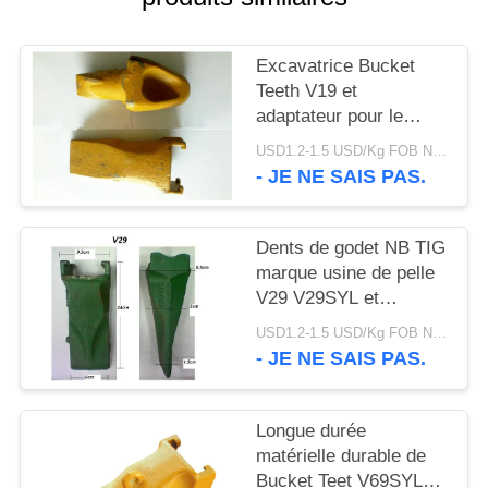
DU
SITE
Excavatrice Bucket
Teeth V19 et
PRIVACY
adaptateur pour le
travail de forage d'huile
POLICY
USD1.2-1.5 USD/Kg FOB Ningbo MOQ:2 tonnes
et de mer
- JE NE SAIS PAS.
Dents de godet NB TIG
marque usine de pelle
V29 V29SYL et
adaptateur, dents de
USD1.2-1.5 USD/Kg FOB Ningbo MOQ:2 tonnes
roche pour pelle
- JE NE SAIS PAS.
Longue durée
matérielle durable de
Bucket Teet V69SYL