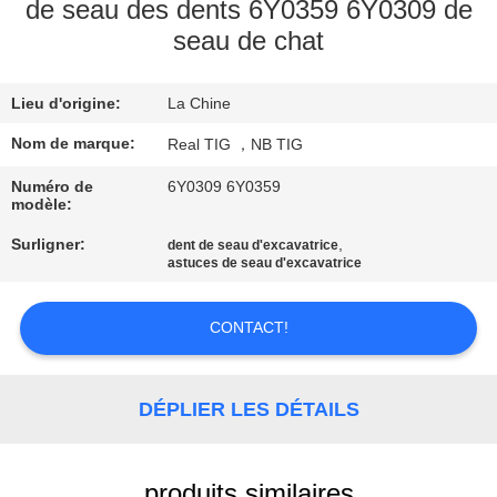
D'USINE
de seau des dents 6Y0359 6Y0309 de
seau de chat
CONTRÔLE
Lieu d'origine:
La Chine
DE
Nom de marque:
Real TIG ，NB TIG
QUALITÉ
Numéro de
6Y0309 6Y0359
modèle:
CONTACTEZ-
Surligner:
,
dent de seau d'excavatrice
NOUS
astuces de seau d'excavatrice
DEMANDEZ
CONTACT!
UNE
CITATION
DÉPLIER LES DÉTAILS
PLAN
produits similaires