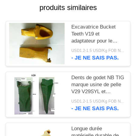
DU
produits similaires
SITE
Excavatrice Bucket
PRIVACY
Teeth V19 et
adaptateur pour le
POLICY
travail de forage d'huile
USD1.2-1.5 USD/Kg FOB Ningbo MOQ:2 tonnes
et de mer
- JE NE SAIS PAS.
Dents de godet NB TIG
marque usine de pelle
V29 V29SYL et
adaptateur, dents de
USD1.2-1.5 USD/Kg FOB Ningbo MOQ:2 tonnes
roche pour pelle
- JE NE SAIS PAS.
Longue durée
matérielle durable de