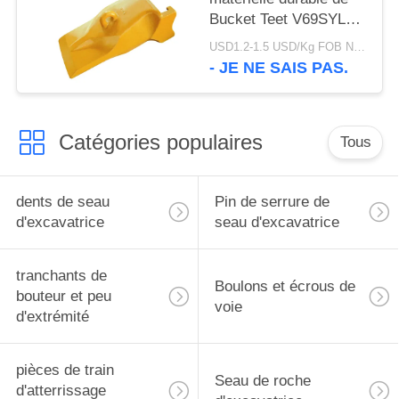
Bucket Teet V69SYL
d'excavatrice de l'usine
USD1.2-1.5 USD/Kg FOB Ningbo MOQ:2 tonnes
V69 de marque de
- JE NE SAIS PAS.
CHAT utilisant
Catégories populaires
Tous
dents de seau
Pin de serrure de
d'excavatrice
seau d'excavatrice
tranchants de
Boulons et écrous de
bouteur et peu
voie
d'extrémité
pièces de train
Seau de roche
d'atterrissage