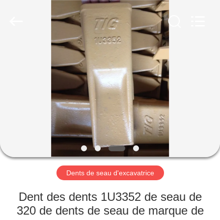
Machinery
Industrial
Co.,Ltd.
All
Rights
Reserved.
Developed
by
MAISON
ECER
DES
PRODUITS
AU
SUJET
DE
Dents de seau d'excavatrice
NOUS
Dent des dents 1U3352 de seau de
VISITE
320 de dents de seau de marque de