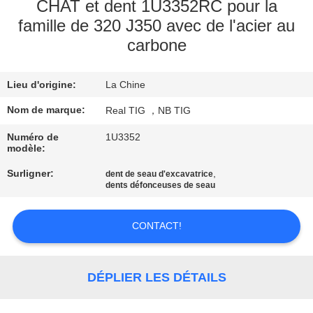
D'USINE
CHAT et dent 1U3352RC pour la
famille de 320 J350 avec de l'acier au
carbone
CONTRÔLE
DE
Lieu d'origine:
La Chine
QUALITÉ
Nom de marque:
Real TIG ，NB TIG
CONTACTEZ-
Numéro de
1U3352
modèle:
NOUS
Surligner:
,
dent de seau d'excavatrice
dents défonceuses de seau
DEMANDEZ
CONTACT!
UNE
CITATION
DÉPLIER LES DÉTAILS
PLAN