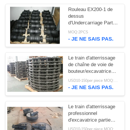
DU
Rouleau EX200-1 de
SITE
dessus
d'Undercarriage Parts
Carrier d'excavatrice
PRIVACY
MOQ:2PCS
- JE NE SAIS PAS.
POLICY
Le train d'atterrissage
de chaîne de voie de
bouteur/excavatrice
partie l'Assemblée de
USD10-150per piece MOQ:2PCS
lien de voie
- JE NE SAIS PAS.
Le train d'atterrissage
professionnel
d'excavatrice partie
l'oisif avant pour tout le
USD10-150per piece MOQ:2PCS