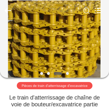
Machinery
Industrial
Co.,Ltd.
All
Rights
Reserved.
Developed
by
MAISON
ECER
DES
PRODUITS
AU
SUJET
DE
Pièces de train d'atterrissage d'excavatrice
NOUS
Le train d'atterrissage de chaîne de
VISITE
voie de bouteur/excavatrice partie