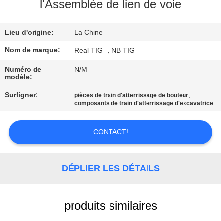
D'USINE
l'Assemblée de lien de voie
Lieu d'origine:
La Chine
CONTRÔLE
DE
Nom de marque:
Real TIG ，NB TIG
QUALITÉ
Numéro de
N/M
modèle:
Surligner:
,
pièces de train d'atterrissage de bouteur
CONTACTEZ-
composants de train d'atterrissage d'excavatrice
NOUS
CONTACT!
DEMANDEZ
UNE
DÉPLIER LES DÉTAILS
CITATION
produits similaires
PLAN