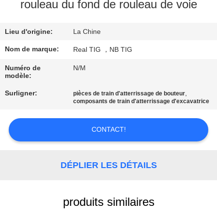
D'USINE
rouleau du fond de rouleau de voie
Lieu d'origine:
La Chine
CONTRÔLE
DE
Nom de marque:
Real TIG ，NB TIG
QUALITÉ
Numéro de
N/M
modèle:
Surligner:
,
pièces de train d'atterrissage de bouteur
CONTACTEZ-
composants de train d'atterrissage d'excavatrice
NOUS
CONTACT!
DEMANDEZ
UNE
DÉPLIER LES DÉTAILS
CITATION
produits similaires
PLAN