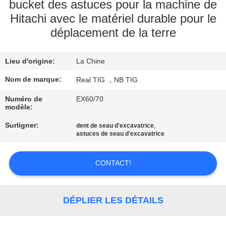
D'USINE
bucket des astuces pour la machine de
Hitachi avec le matériel durable pour le
déplacement de la terre
CONTRÔLE
DE
Lieu d'origine:
La Chine
QUALITÉ
Nom de marque:
Real TIG ，NB TIG
CONTACTEZ-
Numéro de
EX60/70
modèle:
NOUS
Surligner:
,
dent de seau d'excavatrice
astuces de seau d'excavatrice
DEMANDEZ
CONTACT!
UNE
CITATION
DÉPLIER LES DÉTAILS
PLAN