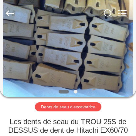
Machinery
Industrial
Co.,Ltd.
All
Rights
Reserved.
Developed
by
MAISON
ECER
DES
PRODUITS
AU
SUJET
DE
Dents de seau d'excavatrice
NOUS
Les dents de seau du TROU 25S de
VISITE
DESSUS de dent de Hitachi EX60/70