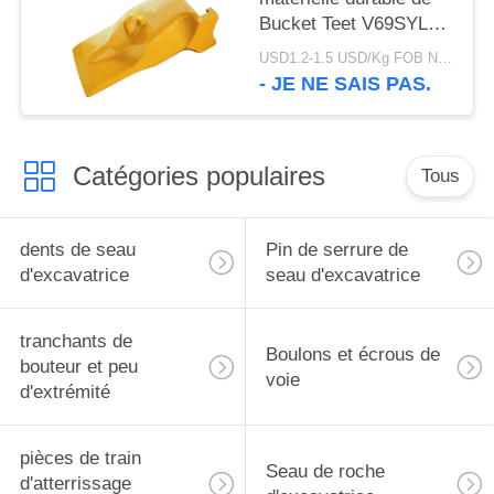
Bucket Teet V69SYL
d'excavatrice de l'usine
USD1.2-1.5 USD/Kg FOB Ningbo MOQ:2 tonnes
V69 de marque de
- JE NE SAIS PAS.
CHAT utilisant
Catégories populaires
Tous
dents de seau
Pin de serrure de
d'excavatrice
seau d'excavatrice
tranchants de
Boulons et écrous de
bouteur et peu
voie
d'extrémité
pièces de train
Seau de roche
d'atterrissage