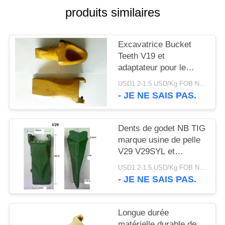
DU
produits similaires
SITE
Excavatrice Bucket
PRIVACY
Teeth V19 et
adaptateur pour le
POLICY
travail de forage d'huile
USD1.2-1.5 USD/Kg FOB Ningbo MOQ:2 tonnes
et de mer
- JE NE SAIS PAS.
Dents de godet NB TIG
marque usine de pelle
V29 V29SYL et
adaptateur, dents de
USD1.2-1.5 USD/Kg FOB Ningbo MOQ:2 tonnes
roche pour pelle
- JE NE SAIS PAS.
Longue durée
matérielle durable de