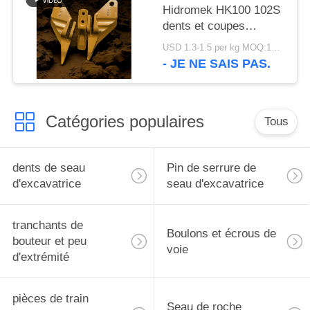
Hidromek HK100 102S
dents et coupes
latérales 810-10600
USD 1.3-1.5 per kg MOQ:100 pièces
- JE NE SAIS PAS.
Catégories populaires
Tous
dents de seau
Pin de serrure de
d'excavatrice
seau d'excavatrice
tranchants de
Boulons et écrous de
bouteur et peu
voie
d'extrémité
pièces de train
Seau de roche