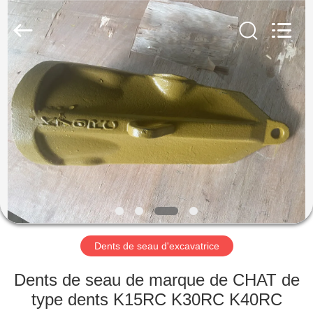
Machinery
Industrial
Co.,Ltd.
All
Rights
Reserved.
Developed
by
MAISON
ECER
DES
PRODUITS
AU
SUJET
DE
Dents de seau d'excavatrice
NOUS
Dents de seau de marque de CHAT de
VISITE
type dents K15RC K30RC K40RC