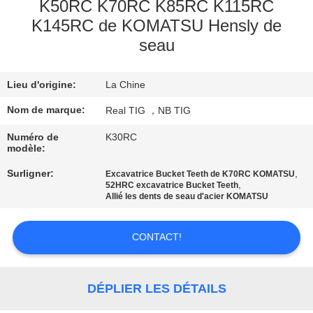
D'USINE
K50RC K70RC K85RC K115RC
K145RC de KOMATSU Hensly de
seau
CONTRÔLE
DE
Lieu d'origine:
La Chine
QUALITÉ
Nom de marque:
Real TIG ，NB TIG
CONTACTEZ-
Numéro de
K30RC
modèle:
NOUS
Surligner:
,
Excavatrice Bucket Teeth de K70RC KOMATSU
,
52HRC excavatrice Bucket Teeth
Allié les dents de seau d'acier KOMATSU
DEMANDEZ
UNE
CONTACT!
CITATION
DÉPLIER LES DÉTAILS
PLAN