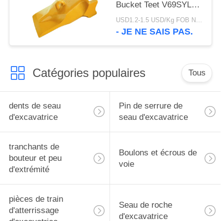
Bucket Teet V69SYL
d'excavatrice de l'usine
USD1.2-1.5 USD/Kg FOB Ningbo MOQ:2 tonnes
V69 de marque de
- JE NE SAIS PAS.
CHAT utilisant
Catégories populaires
Tous
dents de seau
Pin de serrure de
d'excavatrice
seau d'excavatrice
tranchants de
Boulons et écrous de
bouteur et peu
voie
d'extrémité
pièces de train
Seau de roche
d'atterrissage
d'excavatrice