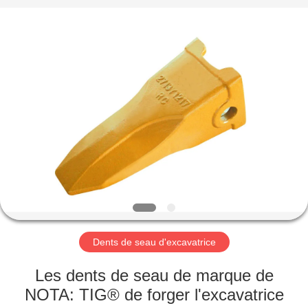
Machinery
Industrial
Co.,Ltd.
All
Rights
Reserved.
Developed
by
MAISON
ECER
DES
PRODUITS
AU
SUJET
DE
Dents de seau d'excavatrice
NOUS
Les dents de seau de marque de
VISITE
NOTA: TIG® de forger l'excavatrice