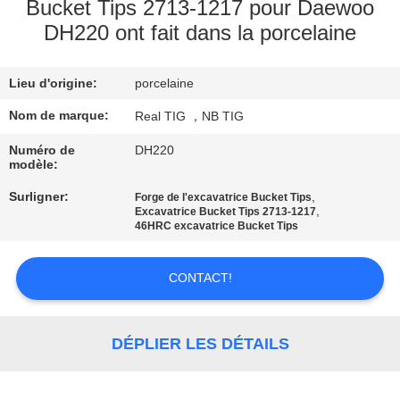
D'USINE
Bucket Tips 2713-1217 pour Daewoo
DH220 ont fait dans la porcelaine
CONTRÔLE
Lieu d'origine:
porcelaine
DE
Nom de marque:
Real TIG ，NB TIG
QUALITÉ
Numéro de
DH220
modèle:
CONTACTEZ-
Surligner:
,
Forge de l'excavatrice Bucket Tips
NOUS
,
Excavatrice Bucket Tips 2713-1217
46HRC excavatrice Bucket Tips
DEMANDEZ
CONTACT!
UNE
CITATION
DÉPLIER LES DÉTAILS
PLAN