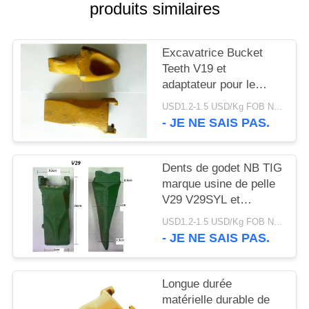
DU
produits similaires
SITE
Excavatrice Bucket
Teeth V19 et
PRIVACY
adaptateur pour le
POLICY
travail de forage d'huile
USD1.2-1.5 USD/Kg FOB Ningbo MOQ:2 tonnes
et de mer
- JE NE SAIS PAS.
Dents de godet NB TIG
marque usine de pelle
V29 V29SYL et
adaptateur, dents de
USD1.2-1.5 USD/Kg FOB Ningbo MOQ:2 tonnes
roche pour pelle
- JE NE SAIS PAS.
Longue durée
matérielle durable de