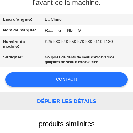
D'USINE
l'avant de la machine.
Lieu d'origine:
La Chine
CONTRÔLE
DE
Nom de marque:
Real TIG ，NB TIG
QUALITÉ
Numéro de
K25 k30 k40 k50 k70 k80 k110 k130
modèle:
Surligner:
,
Goupilles de dents de seau d'excavatrice
CONTACTEZ-
goupilles de seau d'excavatrice
NOUS
CONTACT!
DEMANDEZ
UNE
DÉPLIER LES DÉTAILS
CITATION
produits similaires
PLAN