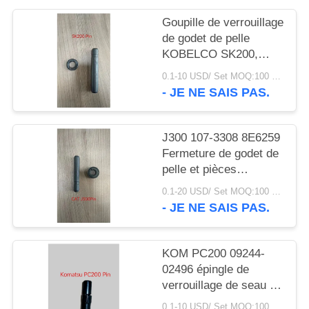
DU
Goupille de verrouillage
SITE
de godet de pelle
KOBELCO SK200,
goupille de dent de
PRIVACY
0.1-10 USD/ Set MOQ:100 pièces
godet Komatsu
- JE NE SAIS PAS.
POLICY
J300 107-3308 8E6259
Fermeture de godet de
pelle et pièces
détachées de serrure
0.1-20 USD/ Set MOQ:100 pièces
résistance à l'abrasion
- JE NE SAIS PAS.
KOM PC200 09244-
02496 épingle de
verrouillage de seau de
pellicule, épingle de
0.1-10 USD/ Set MOQ:100 pièces