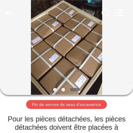
Machinery
Industrial
Co.,Ltd.
All
Rights
Reserved.
Developed
by
MAISON
ECER
DES
PRODUITS
AU
SUJET
DE
Pin de serrure de seau d'excavatrice
NOUS
Pour les pièces détachées, les pièces
VISITE
détachées doivent être placées à