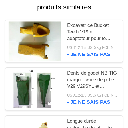
DU
produits similaires
SITE
Excavatrice Bucket
PRIVACY
Teeth V19 et
adaptateur pour le
POLICY
travail de forage d'huile
USD1.2-1.5 USD/Kg FOB Ningbo MOQ:2 tonnes
et de mer
- JE NE SAIS PAS.
Dents de godet NB TIG
marque usine de pelle
V29 V29SYL et
adaptateur, dents de
USD1.2-1.5 USD/Kg FOB Ningbo MOQ:2 tonnes
roche pour pelle
- JE NE SAIS PAS.
Longue durée
matérielle durable de