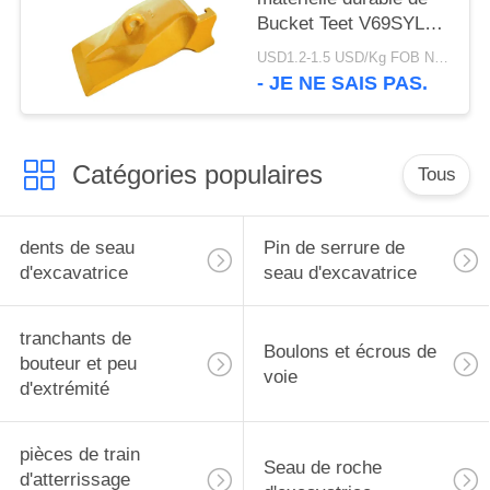
Bucket Teet V69SYL
d'excavatrice de l'usine
USD1.2-1.5 USD/Kg FOB Ningbo MOQ:2 tonnes
V69 de marque de
- JE NE SAIS PAS.
CHAT utilisant
Catégories populaires
Tous
dents de seau
Pin de serrure de
d'excavatrice
seau d'excavatrice
tranchants de
Boulons et écrous de
bouteur et peu
voie
d'extrémité
pièces de train
Seau de roche
d'atterrissage