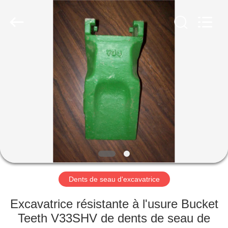
Machinery
Industrial
Co.,Ltd.
All
Rights
Reserved.
Developed
by
MAISON
ECER
DES
PRODUITS
AU
SUJET
DE
Dents de seau d'excavatrice
NOUS
Excavatrice résistante à l'usure Bucket
VISITE
Teeth V33SHV de dents de seau de