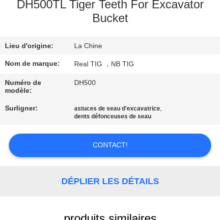
D'USINE
DH500TL Tiger Teeth For Excavator
Bucket
CONTRÔLE
Lieu d'origine:
La Chine
DE
Nom de marque:
Real TIG ，NB TIG
QUALITÉ
Numéro de
DH500
modèle:
CONTACTEZ-
Surligner:
,
astuces de seau d'excavatrice
NOUS
dents défonceuses de seau
DEMANDEZ
CONTACT!
UNE
CITATION
DÉPLIER LES DÉTAILS
PLAN
produits similaires