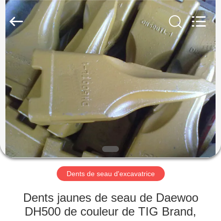
Machinery
Industrial
Co.,Ltd.
All
Rights
Reserved.
Developed
by
MAISON
ECER
DES
PRODUITS
AU
SUJET
DE
Dents de seau d'excavatrice
NOUS
Dents jaunes de seau de Daewoo
VISITE
DH500 de couleur de TIG Brand,