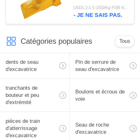
d'excavatrice de l'usine
USD1.2-1.5 USD/Kg FOB Ningbo MOQ:2 tonnes
V69 de marque de
- JE NE SAIS PAS.
CHAT utilisant
Catégories populaires
Tous
dents de seau
Pin de serrure de
d'excavatrice
seau d'excavatrice
tranchants de
Boulons et écrous de
bouteur et peu
voie
d'extrémité
pièces de train
Seau de roche
d'atterrissage
d'excavatrice
d'excavatrice