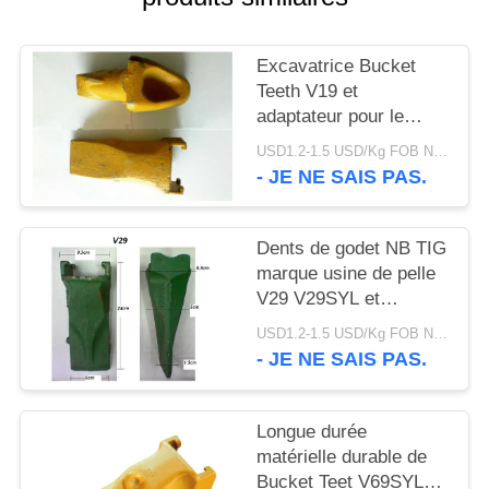
DU
SITE
Excavatrice Bucket
Teeth V19 et
PRIVACY
adaptateur pour le
travail de forage d'huile
POLICY
USD1.2-1.5 USD/Kg FOB Ningbo MOQ:2 tonnes
et de mer
- JE NE SAIS PAS.
Dents de godet NB TIG
marque usine de pelle
V29 V29SYL et
adaptateur, dents de
USD1.2-1.5 USD/Kg FOB Ningbo MOQ:2 tonnes
roche pour pelle
- JE NE SAIS PAS.
Longue durée
matérielle durable de
Bucket Teet V69SYL