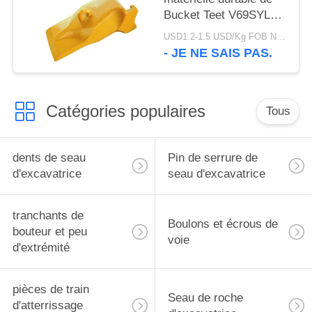
Bucket Teet V69SYL
d'excavatrice de l'usine
USD1.2-1.5 USD/Kg FOB Ningbo MOQ:2 tonnes
V69 de marque de
- JE NE SAIS PAS.
CHAT utilisant
Catégories populaires
Tous
dents de seau
Pin de serrure de
d'excavatrice
seau d'excavatrice
tranchants de
Boulons et écrous de
bouteur et peu
voie
d'extrémité
pièces de train
Seau de roche
d'atterrissage