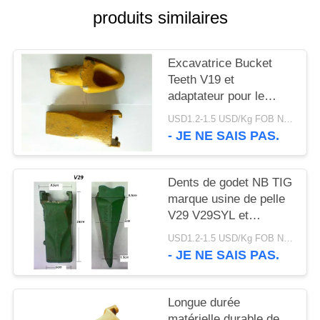
DU
produits similaires
SITE
Excavatrice Bucket
PRIVACY
Teeth V19 et
adaptateur pour le
POLICY
travail de forage d'huile
USD1.2-1.5 USD/Kg FOB Ningbo MOQ:2 tonnes
et de mer
- JE NE SAIS PAS.
Dents de godet NB TIG
marque usine de pelle
V29 V29SYL et
adaptateur, dents de
USD1.2-1.5 USD/Kg FOB Ningbo MOQ:2 tonnes
roche pour pelle
- JE NE SAIS PAS.
Longue durée
matérielle durable de