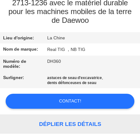
D'USINE
2713-1236 avec le matériel durable
pour les machines mobiles de la terre
de Daewoo
CONTRÔLE
DE
Lieu d'origine:
La Chine
QUALITÉ
Nom de marque:
Real TIG ，NB TIG
CONTACTEZ-
Numéro de
DH360
modèle:
NOUS
Surligner:
,
astuces de seau d'excavatrice
dents défonceuses de seau
DEMANDEZ
CONTACT!
UNE
CITATION
DÉPLIER LES DÉTAILS
PLAN