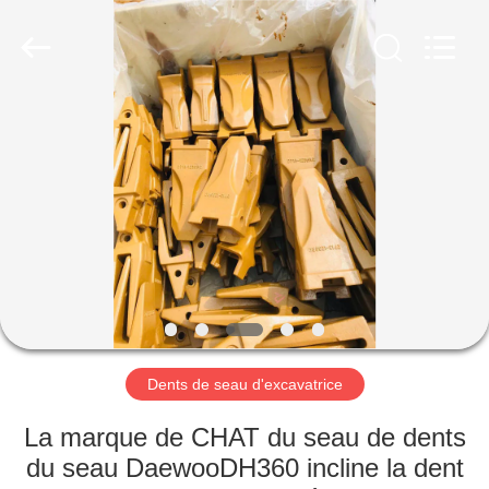
Machinery
Industrial
Co.,Ltd.
All
Rights
Reserved.
Developed
by
MAISON
ECER
DES
PRODUITS
AU
SUJET
DE
Dents de seau d'excavatrice
NOUS
La marque de CHAT du seau de dents
VISITE
du seau DaewooDH360 incline la dent